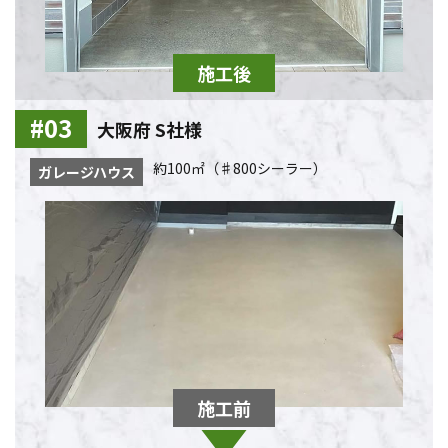
大阪府 S社様
約100㎡（♯800シーラー）
ガレージハウス