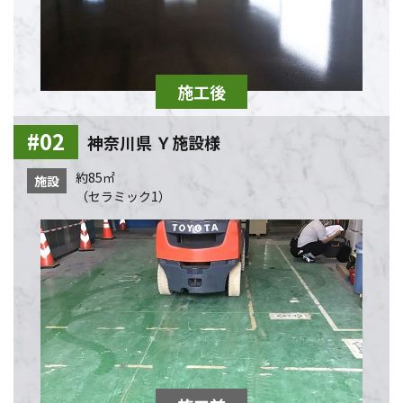
神奈川県 Ｙ施設様
約85㎡
施設
（セラミック1）