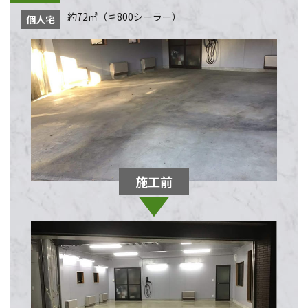
約72㎡（♯800シーラー）
個人宅