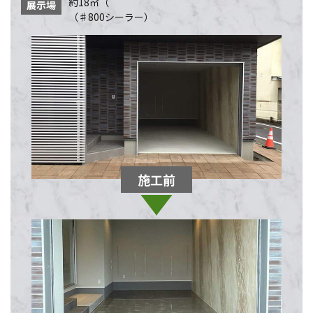
約18㎡（
展示場
（♯800シーラー）