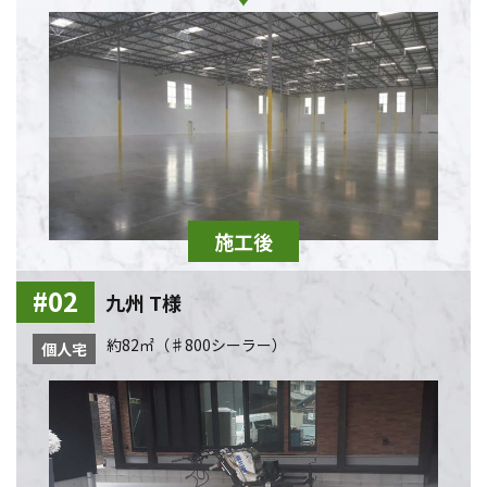
九州 T様
約82㎡（♯800シーラー）
個人宅