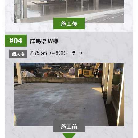
群馬県 W様
約75.5㎡（♯800シーラー）
個人宅