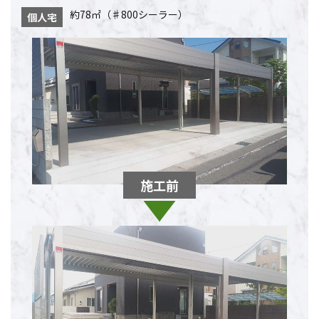
約78㎡（♯800シーラー）
個人宅