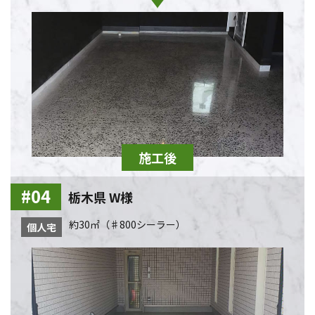
栃木県 W様
約30㎡（♯800シーラー）
個人宅