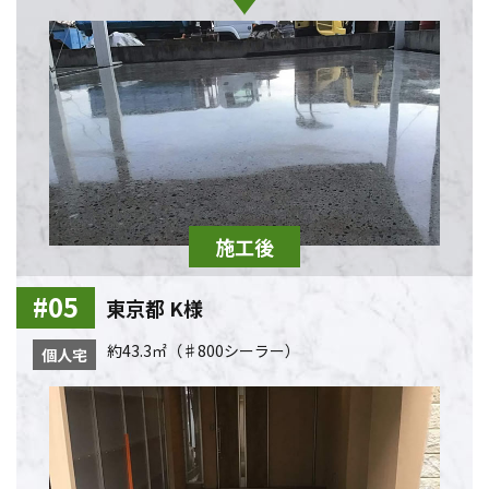
東京都 K様
約43.3㎡（♯800シーラー）
個人宅